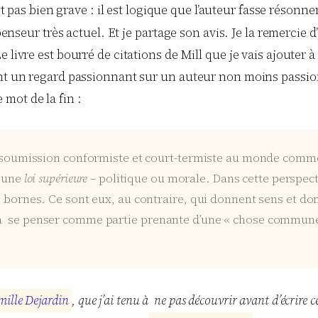
st pas bien grave : il est logique que l’auteur fasse résonn
 penseur très actuel. Et je partage son avis. Je la remercie
e livre est bourré de citations de Mill que je vais ajouter
tant un regard passionnant sur un auteur non moins passio
e mot de la fin :
a soumission conformiste et court-termiste au monde comme 
c une
loi supérieure
– politique ou morale. Dans cette perspecti
s bornes. Ce sont eux, au contraire, qui donnent sens et don
 se penser comme partie prenante d’une « chose commune » q
m
i
l
l
e
D
e
j
a
r
d
i
n
, que j’ai tenu à ne pas découvrir avant d’écrire c