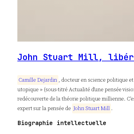
John Stuart Mill, libér
C
a
m
i
l
l
e
D
e
j
a
r
d
i
n
, docteur en science politique e
utopique » (sous-titré Actualité d’une pensée visio
redécouverte de la théorie politique millienne. C’
expert sur la pensée de
J
o
h
n
S
t
u
a
r
t
M
i
l
l
.
Biographie intellectuelle