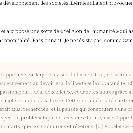
e développement des sociétés libérales allaient provoque
té et a proposé une sorte de « religion de l’humanité » qu
 rationnalité. Passionnant. Je ne résiste pas, comme Camil
e appréhension large et avisée du bien du tout, ne sacrifiant n
espectivement au devoir et à la liberté et la spontanéité. E
 passion pour l’idéal d’excellence, et dans les autres grâc
ce supplémentaire de la honte. Cette moralité exaltée ne tir
rait ainsi recherchée, et la pensée qui constituerait une c
rspective problématique de l’existence future, mais l’appro
ou morts, que nous admirons et révérons. […] Appeler ces s