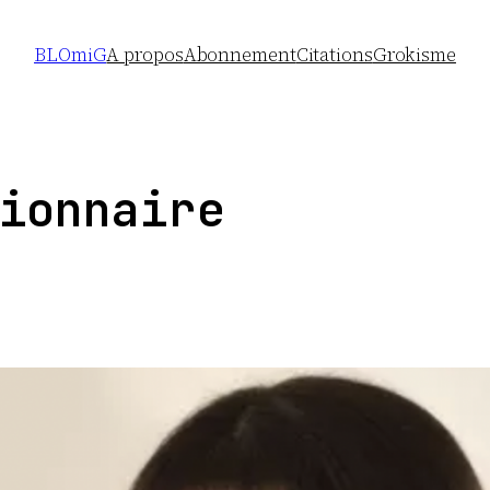
BLOmiG
A propos
Abonnement
Citations
Grokisme
ionnaire