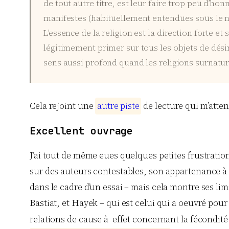
de tout autre titre, est leur faire trop peu d’h
manifestes (habituellement entendues sous le no
L’essence de la religion est la direction forte
légitimement primer sur tous les objets de dési
sens aussi profond quand les religions surnatur
Cela rejoint une
a
u
t
r
e
p
i
s
t
e
de lecture qui m’atten
Excellent ouvrage
J’ai tout de même eues quelques petites frustratio
sur des auteurs contestables, son appartenance à la
dans le cadre d’un essai – mais cela montre ses lim
Bastiat, et Hayek – qui est celui qui a oeuvré pou
relations de cause à effet concernant la fécondité 