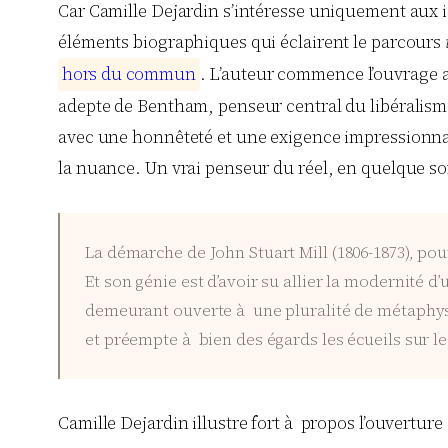
Car Camille Dejardin s’intéresse uniquement aux id
éléments biographiques qui éclairent le parcours
h
o
r
s
d
u
c
o
m
m
u
n
. L’auteur commence l’ouvrage av
adepte de Bentham, penseur central du libéralisme
avec une honnêteté et une exigence impressionnante
la nuance. Un vrai penseur du réel, en quelque so
La démarche de John Stuart Mill (1806-1873), po
Et son génie est d’avoir su allier la modernité
demeurant ouverte à une pluralité de métaphys
et préempte à bien des égards les écueils sur le
Camille Dejardin illustre fort à propos l’ouverture d