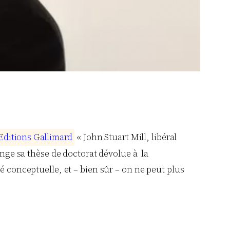
E
d
i
t
i
o
n
s
G
a
l
l
i
m
a
r
d
« John Stuart Mill, libéral
onge sa thèse de doctorat dévolue à la
é conceptuelle, et – bien sûr – on ne peut plus