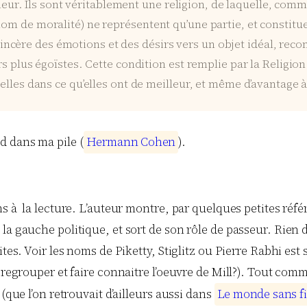
onneur. Ils sont véritablement une religion, de laquelle, co
m de moralité) ne représentent qu’une partie, et constituen
 et sincère des émotions et des désirs vers un objet idéal, 
rs plus égoïstes. Cette condition est remplie par la Religio
elles dans ce qu’elles ont de meilleur, et même d’avantage à
d dans ma pile (
H
e
r
m
a
n
n
C
o
h
e
n
).
ns à la lecture. L’auteur montre, par quelques petites réf
 gauche politique, et sort de son rôle de passeur. Rien de 
ites. Voir les noms de Piketty, Stiglitz ou Pierre Rabhi est
r regrouper et faire connaitre l’oeuvre de Mill?). Tout co
(que l’on retrouvait d’ailleurs aussi dans
L
e
m
o
n
d
e
s
a
n
s
f
i