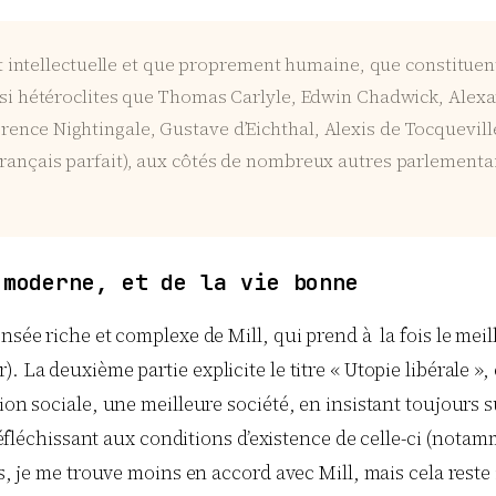
e et intellectuelle et que proprement humaine, que constituen
ssi hétéroclites que Thomas Carlyle, Edwin Chadwick, Alexan
ence Nightingale, Gustave d’Eichthal, Alexis de Tocquevill
rançais parfait), aux côtés de nombreux autres parlementair
 moderne, et de la vie bonne
ensée riche et complexe de Mill, qui prend à la fois le me
. La deuxième partie explicite le titre « Utopie libérale 
on sociale, une meilleure société, en insistant toujours su
 réfléchissant aux conditions d’existence de celle-ci (notam
ts, je me trouve moins en accord avec Mill, mais cela reste