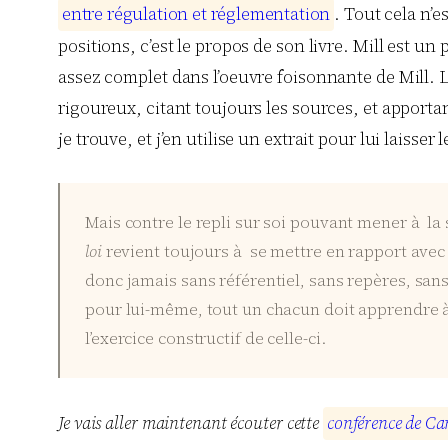
e
n
t
r
e
r
é
g
u
l
a
t
i
o
n
e
t
r
é
g
l
e
m
e
n
t
a
t
i
o
n
. Tout cela n’e
positions, c’est le propos de son livre. Mill est un
assez complet dans l’oeuvre foisonnante de Mill. L
rigoureux, citant toujours les sources, et appor
je trouve, et j’en utilise un extrait pour lui laisser l
Mais contre le repli sur soi pouvant mener à l
loi
revient toujours à se mettre en rapport ave
donc jamais sans référentiel, sans repères, san
pour lui-même, tout un chacun doit apprendre à
l’exercice constructif de celle-ci.
Je vais aller maintenant écouter cette
c
o
n
f
é
r
e
n
c
e
d
e
C
a