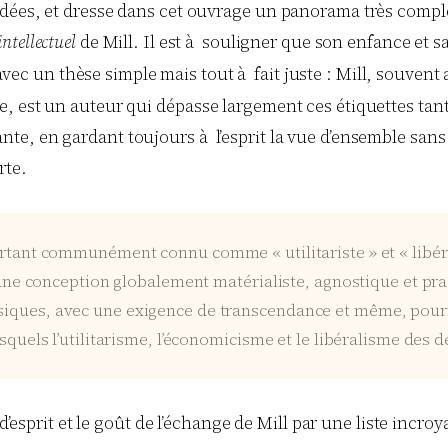
ées, et dresse dans cet ouvrage un panorama très complet 
intellectuel
de Mill. Il est à souligner que son enfance et sa
ec un thèse simple mais tout à fait juste : Mill, souvent a
, est un auteur qui dépasse largement ces étiquettes tant
, en gardant toujours à l’esprit la vue d’ensemble sans ja
rte.
urtant communément connu comme « utilitariste » et « libér
 d’une conception globalement matérialiste, agnostique et pr
iques, avec une exigence de transcendance et même, pourra
squels l’utilitarisme, l’économicisme et le libéralisme des d
’esprit et le goût de l’échange de Mill par une liste incroy