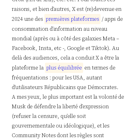
raisons, et bien d’autres, X est (re)devenue en
2024 une des
p
r
e
m
i
è
r
e
s
p
l
a
t
e
f
o
r
m
e
s
/ apps de
consommation d’information au niveau
mondial (après ou à côté des galaxies Meta –
Facebook, Insta, etc -, Google et Tiktok). Au
delà des audiences, cela a conduit X a être la
plateforme la
p
l
u
s
é
q
u
i
l
i
b
r
é
e
en termes de
fréquentations : pour les USA, autant
d’utilisateurs Républicains que Démocrates.
A mes yeux, le plus important est la volonté de
Musk de défendre la liberté d’expression
(refuser la censure, qu’elle soit
gouvernementale ou idéologique), et les
Community Notes dont les règles sont