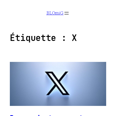
Aller
BLOmiG
au
contenu
Étiquette :
X