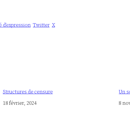
é d’expression
Twitter
X
Structures de censure
Un so
Date
18 février, 2024
Date
8 no