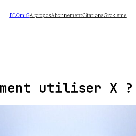
BLOmiG
A propos
Abonnement
Citations
Grokisme
ment utiliser X ?