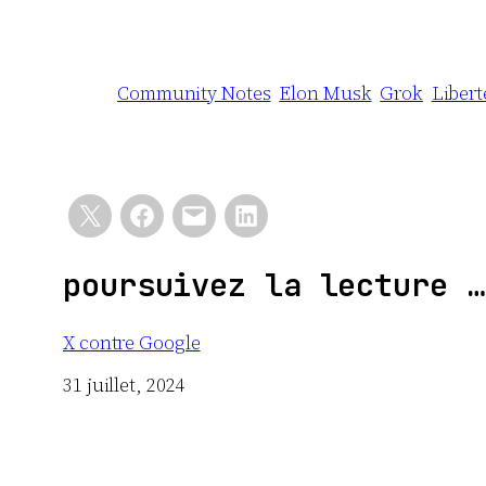
Community Notes
Elon Musk
Grok
Libert
poursuivez la lecture …
X contre Google
Date
31 juillet, 2024