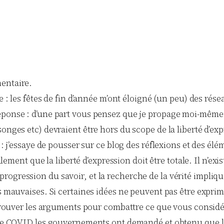
entaire.
 : les fêtes de fin d’année m’ont éloigné (un peu) des rése
ponse : d’une part vous pensez que je propage moi-même 
nges etc) devraient être hors du scope de la liberté d’ex
 : j’essaye de pousser sur ce blog des réflexions et des él
alement que la liberté d’expression doit être totale. Il n’ex
 la progression du savoir, et la recherche de la vérité impli
mauvaises. Si certaines idées ne peuvent pas être exprimées
e trouver les arguments pour combattre ce que vous cons
se COVID les gouvernements ont demandé et obtenu que les