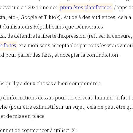
re)devenue en 2024 une des
p
r
e
m
i
è
r
e
s
p
l
a
t
e
f
o
r
m
e
s
/ apps d
a, etc -, Google et Tiktok). Au delà des audiences, cela a 
t d’utilisateurs Républicains que Démocrates.
sk de défendre la liberté d’expression (refuser la censure
n
f
a
i
t
e
s
et à mon sens acceptables par tous les vrais amoure
d pour parler des faits, et accepter la contradiction.
is qu’il y a deux choses à bien comprendre :
p d’informations dessus pour un cerveau humain : il faut d
he (pour être exhaustif sur un sujet, cela ne peut être qu
et de mise en place
 permet de commencer à utiliser X :