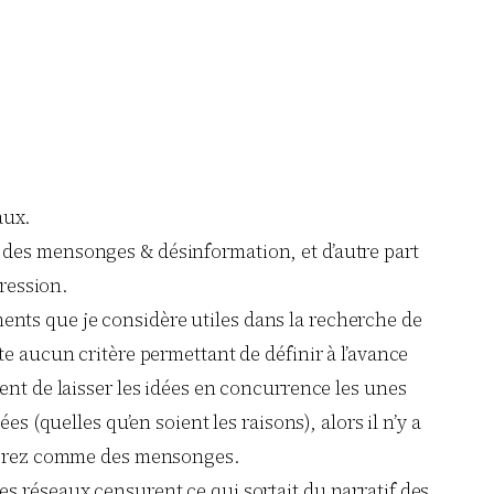
aux.
des mensonges & désinformation, et d’autre part
pression.
éments que je considère utiles dans la recherche de
iste aucun critère permettant de définir à l’avance
quent de laisser les idées en concurrence les unes
 (quelles qu’en soient les raisons), alors il n’y a
idérez comme des mensonges.
 réseaux censurent ce qui sortait du narratif des