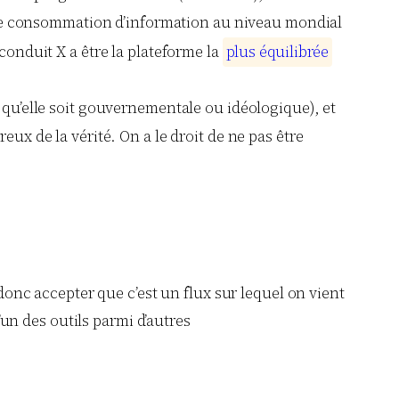
e consommation d’information au niveau mondial
conduit X a être la plateforme la
p
l
u
s
é
q
u
i
l
i
b
r
é
e
, qu’elle soit gouvernementale ou idéologique), et
ux de la vérité. On a le droit de ne pas être
onc accepter que c’est un flux sur lequel on vient
’un des outils parmi d’autres