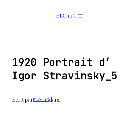
Aller
BLOmiG
au
contenu
1920 Portrait d’
Igor Stravinsky_5
Écrit par
dans
BLOmiG