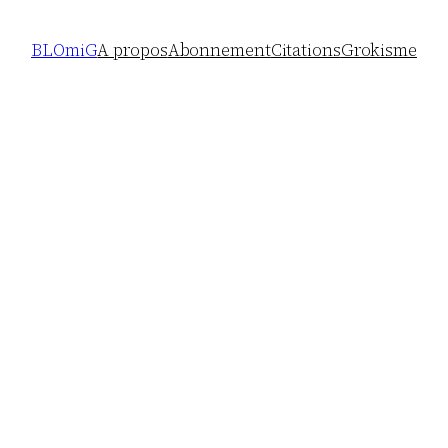
BLOmiG
A propos
Abonnement
Citations
Grokisme