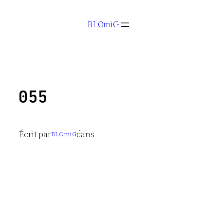
Aller
BLOmiG
au
contenu
055
Écrit par
dans
BLOmiG