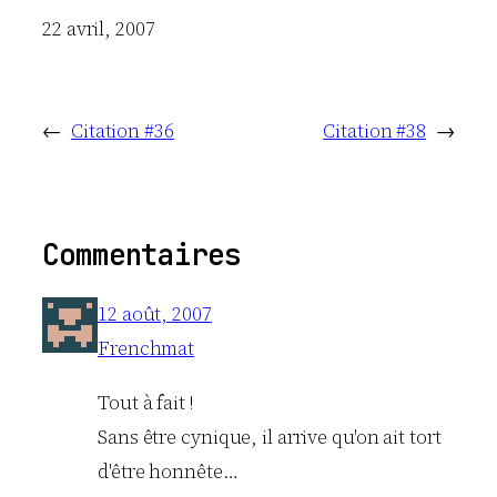
Date
22 avril, 2007
←
Citation #36
Citation #38
→
Commentaires
12 août, 2007
Frenchmat
Tout à fait !
Sans être cynique, il arrive qu'on ait tort
d'être honnête…