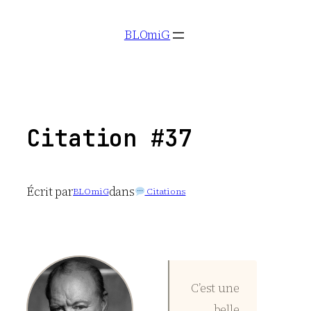
Aller
BLOmiG
au
contenu
Citation #37
Écrit par
dans
BLOmiG
Citations
C’est une
belle