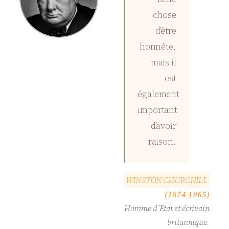
chose
d’être
honnête,
mais il
est
également
important
d’avoir
raison.
W
I
N
S
T
O
N
C
H
U
R
C
H
I
L
L
(1874-1965)
Homme d’Etat et écrivain
britannique.