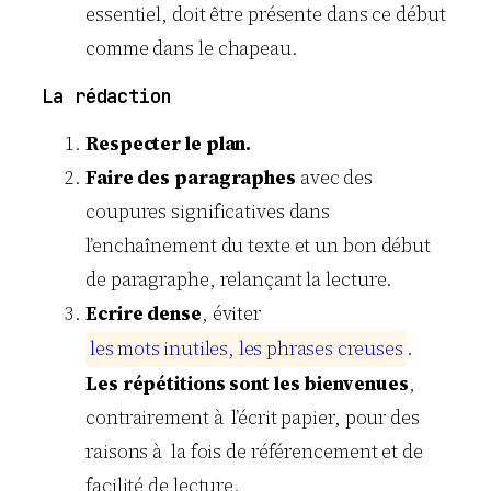
essentiel, doit être présente dans ce début
comme dans le chapeau.
La rédaction
Respecter le plan.
Faire des paragraphes
avec des
coupures significatives dans
l’enchaînement du texte et un bon début
de paragraphe, relançant la lecture.
Ecrire dense
, éviter
l
e
s
m
o
t
s
i
n
u
t
i
l
e
s
,
l
e
s
p
h
r
a
s
e
s
c
r
e
u
s
e
s
.
Les répétitions sont les bienvenues
,
contrairement à l’écrit papier, pour des
raisons à la fois de référencement et de
facilité de lecture.