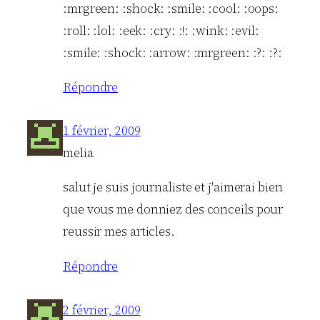
:mrgreen: :shock: :smile: :cool: :oops:
:roll: :lol: :eek: :cry: :!: :wink: :evil:
:smile: :shock: :arrow: :mrgreen: :?: :?:
Répondre
1 février, 2009
melia
salut je suis journaliste et j'aimerai bien
que vous me donniez des conceils pour
reussir mes articles.
Répondre
2 février, 2009