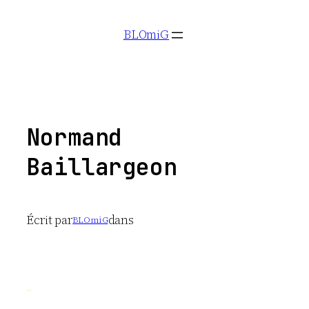
Aller
BLOmiG
au
contenu
Normand
Baillargeon
Écrit par
dans
BLOmiG