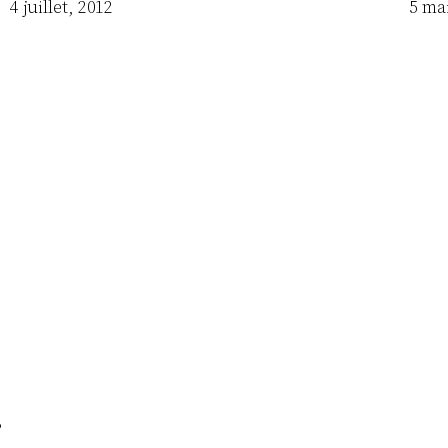
Date
4 juillet, 2012
Date
5 ma
?