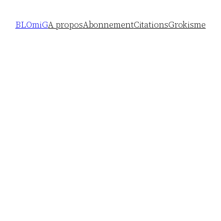
BLOmiG
A propos
Abonnement
Citations
Grokisme