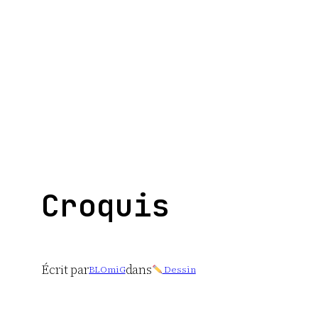
Aller
au
contenu
Croquis
Écrit par
dans
BLOmiG
Dessin