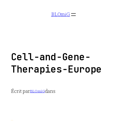
Aller
BLOmiG
au
contenu
Cell-and-Gene-
Therapies-Europe
Écrit par
dans
BLOmiG