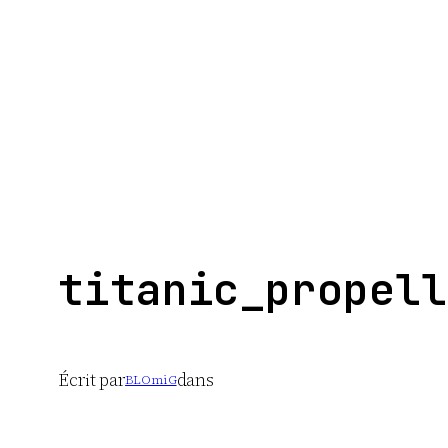
Aller
au
contenu
titanic_propell
Écrit par
dans
BLOmiG