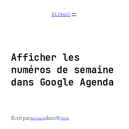
Aller
BLOmiG
au
contenu
Afficher les
numéros de semaine
dans Google Agenda
Écrit par
dans
BLOmiG
Web