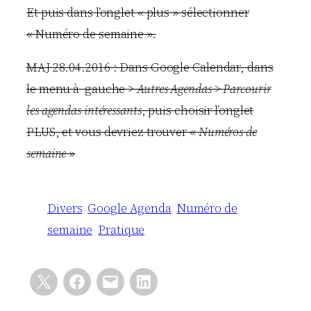
Et puis dans l’onglet « plus » sélectionner
« Numéro de semaine ».
MAJ 28.04.2016 : Dans Google Calendar, dans
le menu à gauche >
Autres Agendas
>
Parcourir
les agendas intéressants
, puis choisir l’onglet
PLUS, et vous devriez trouver «
Numéros de
semaine
»
Divers
Google Agenda
Numéro de
semaine
Pratique