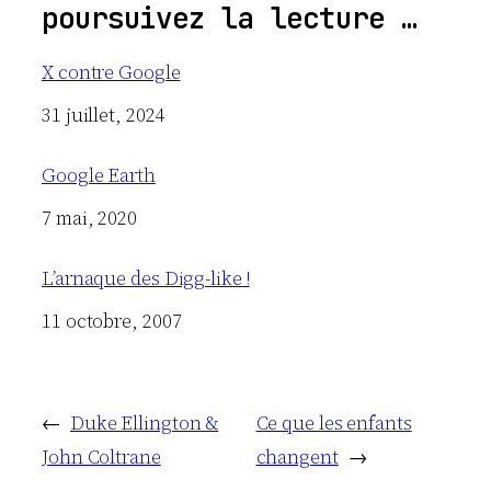
poursuivez la lecture …
X contre Google
Date
31 juillet, 2024
Google Earth
Date
7 mai, 2020
L’arnaque des Digg-like !
Date
11 octobre, 2007
←
Duke Ellington &
Ce que les enfants
John Coltrane
changent
→