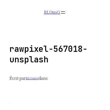
Aller
BLOmiG
au
contenu
rawpixel-567018-
unsplash
Écrit par
dans
BLOmiG