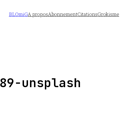
BLOmiG
A propos
Abonnement
Citations
Grokisme
89-unsplash