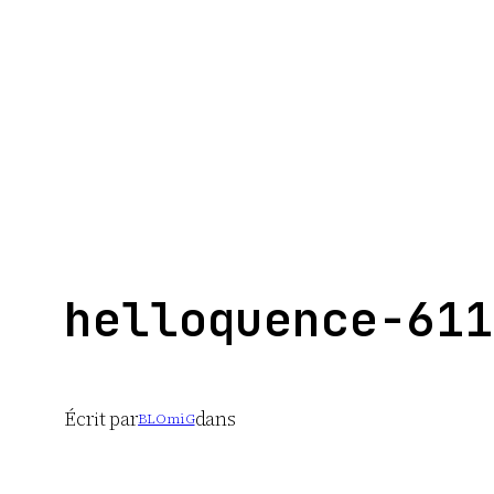
Aller
au
contenu
helloquence-611
Écrit par
dans
BLOmiG