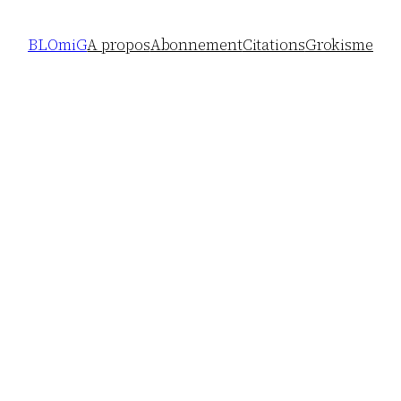
BLOmiG
A propos
Abonnement
Citations
Grokisme