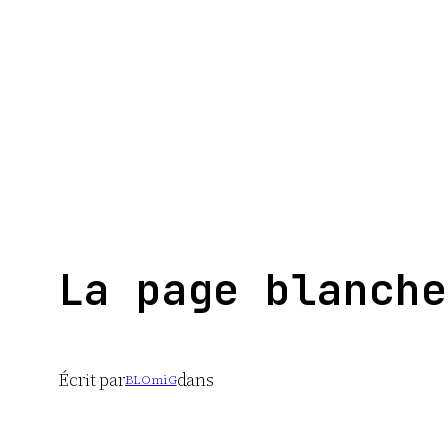
Aller
au
contenu
La page blanche
Écrit par
dans
BLOmiG