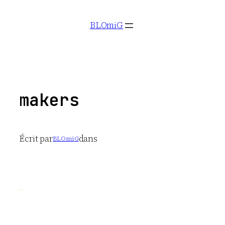
Aller
BLOmiG
au
contenu
makers
Écrit par
dans
BLOmiG