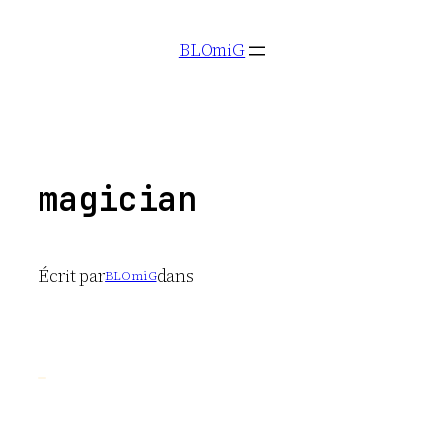
Aller
BLOmiG
au
contenu
magician
Écrit par
dans
BLOmiG