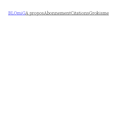
BLOmiG
A propos
Abonnement
Citations
Grokisme