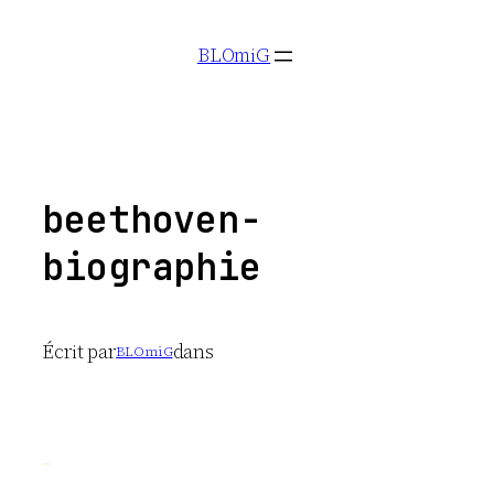
Aller
BLOmiG
au
contenu
beethoven-
biographie
Écrit par
dans
BLOmiG