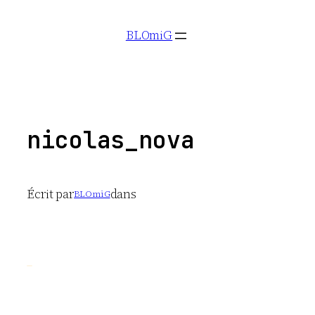
Aller
BLOmiG
au
contenu
nicolas_nova
Écrit par
dans
BLOmiG