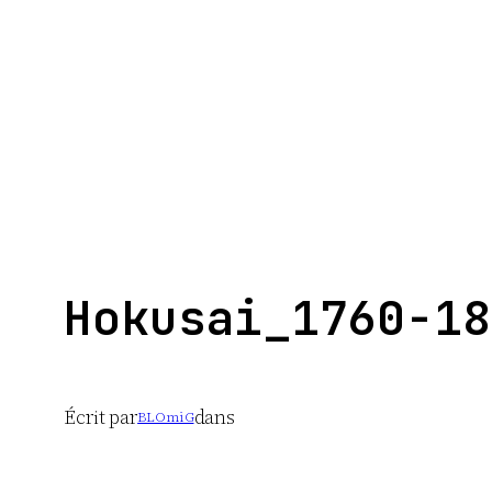
Aller
au
contenu
Hokusai_1760-18
Écrit par
dans
BLOmiG