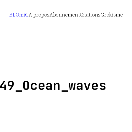
BLOmiG
A propos
Abonnement
Citations
Grokisme
49_Ocean_waves