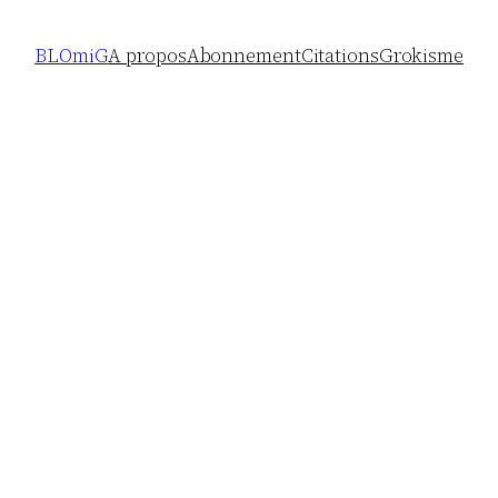
BLOmiG
A propos
Abonnement
Citations
Grokisme