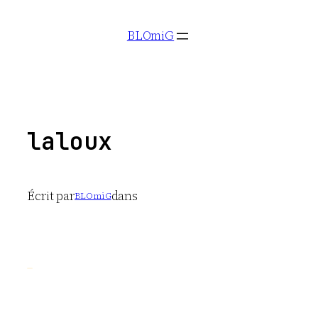
Aller
BLOmiG
au
contenu
laloux
Écrit par
dans
BLOmiG