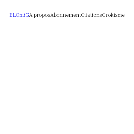
BLOmiG
A propos
Abonnement
Citations
Grokisme