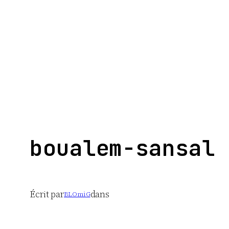
Aller
au
contenu
boualem-sansal
Écrit par
dans
BLOmiG