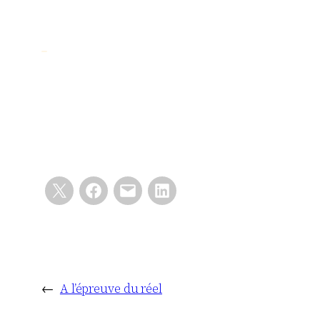
←
A l’épreuve du réel