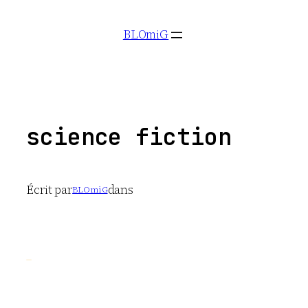
Aller
BLOmiG
au
contenu
science fiction
Écrit par
dans
BLOmiG