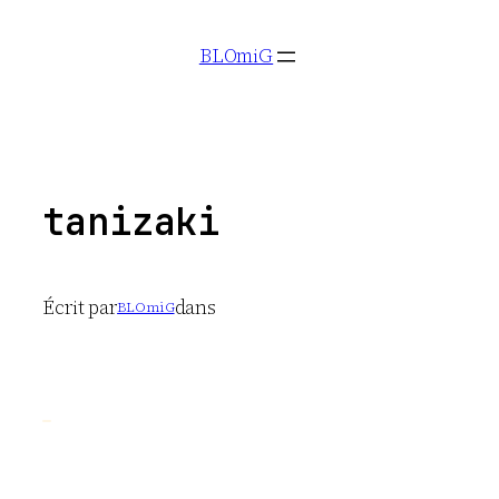
Aller
BLOmiG
au
contenu
tanizaki
Écrit par
dans
BLOmiG