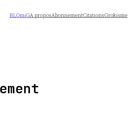
BLOmiG
A propos
Abonnement
Citations
Grokisme
ement