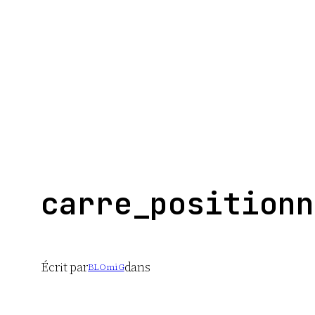
Aller
au
contenu
carre_positionn
Écrit par
dans
BLOmiG