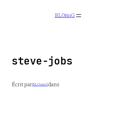
Aller
BLOmiG
au
contenu
steve-jobs
Écrit par
dans
BLOmiG