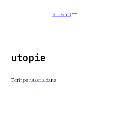
Aller
BLOmiG
au
contenu
utopie
Écrit par
dans
BLOmiG