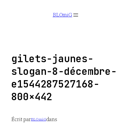
Aller
BLOmiG
au
contenu
gilets-jaunes-
slogan-8-décembre-
e1544287527168-
800×442
Écrit par
dans
BLOmiG