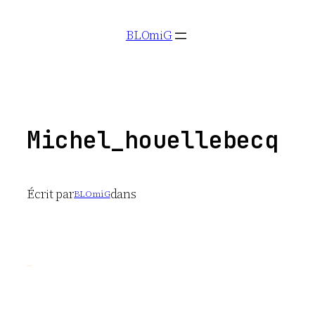
Aller
BLOmiG
au
contenu
Michel_houellebecq
Écrit par
dans
BLOmiG