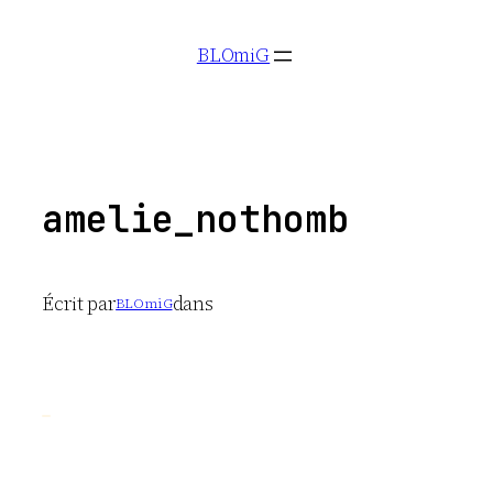
Aller
BLOmiG
au
contenu
amelie_nothomb
Écrit par
dans
BLOmiG