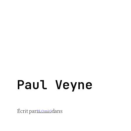
Aller
au
contenu
Paul Veyne
Écrit par
dans
BLOmiG