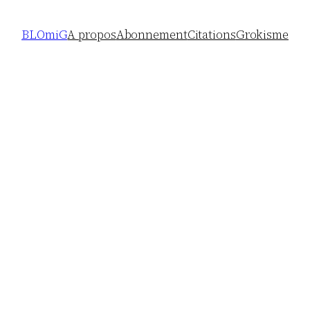
BLOmiG
A propos
Abonnement
Citations
Grokisme