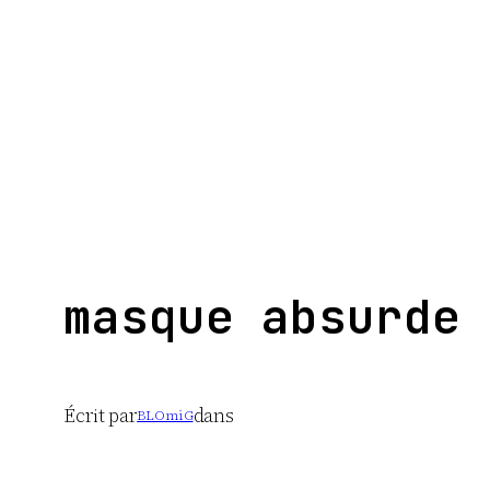
Aller
au
contenu
masque absurde
Écrit par
dans
BLOmiG