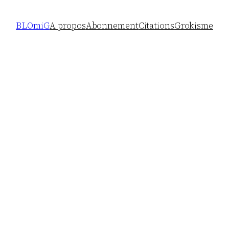
BLOmiG
A propos
Abonnement
Citations
Grokisme