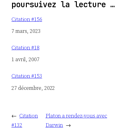
poursuivez la lecture …
Citation #156
Date
7 mars, 2023
Citation #18
Date
1 avril, 2007
Citation #153
Date
27 décembre, 2022
←
Citation
Platon a rendez-vous avec
#132
Darwin
→