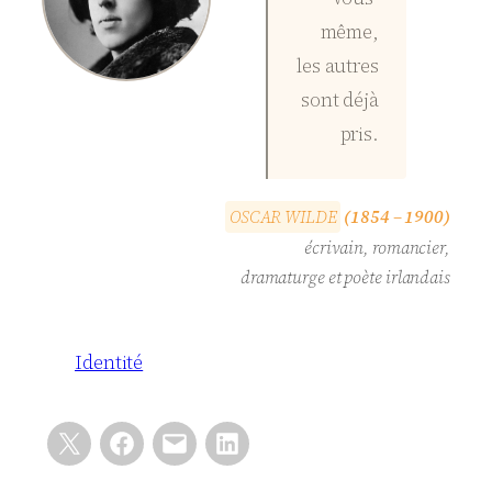
même,
les autres
sont déjà
pris.
O
S
C
A
R
W
I
L
D
E
(1854 – 1900)
écrivain, romancier,
dramaturge et poète irlandais
Identité