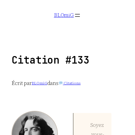
Aller
BLOmiG
au
contenu
Citation #133
Écrit par
dans
BLOmiG
Citations
Soyez
vous-