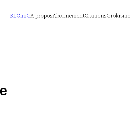
BLOmiG
A propos
Abonnement
Citations
Grokisme
e