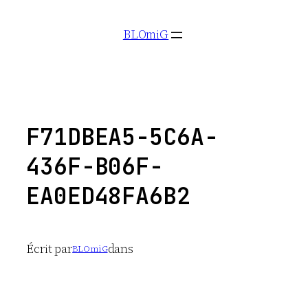
Aller
BLOmiG
au
contenu
F71DBEA5-5C6A-
436F-B06F-
EA0ED48FA6B2
Écrit par
dans
BLOmiG