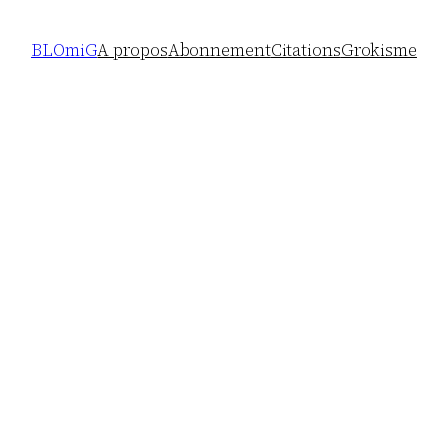
BLOmiG
A propos
Abonnement
Citations
Grokisme