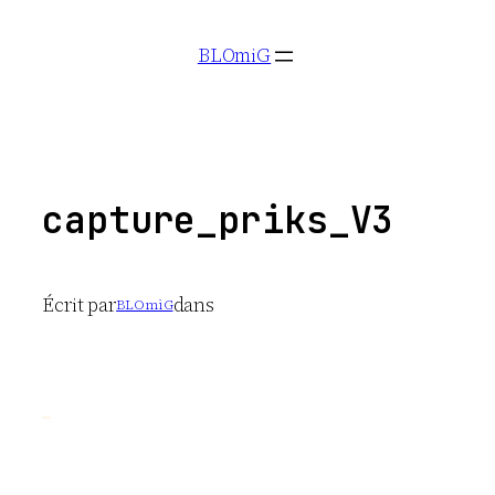
Aller
BLOmiG
au
contenu
capture_priks_V3
Écrit par
dans
BLOmiG