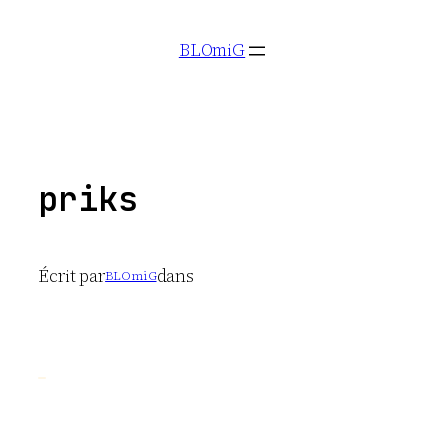
Aller
BLOmiG
au
contenu
priks
Écrit par
dans
BLOmiG