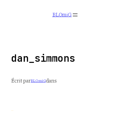
Aller
BLOmiG
au
contenu
dan_simmons
Écrit par
dans
BLOmiG