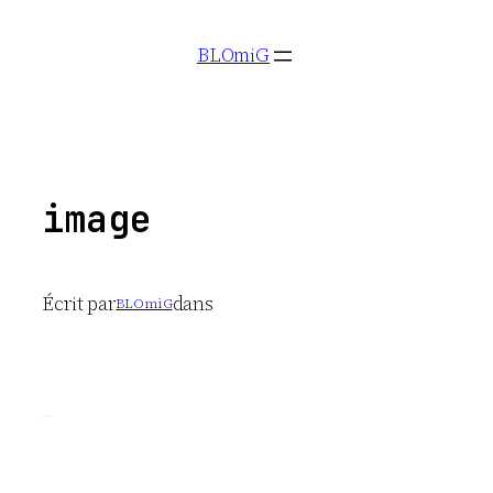
Aller
BLOmiG
au
contenu
image
Écrit par
dans
BLOmiG