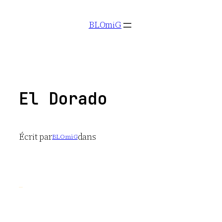
Aller
BLOmiG
au
contenu
El Dorado
Écrit par
dans
BLOmiG