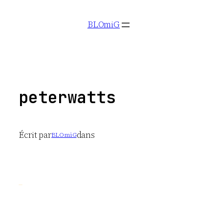
Aller
BLOmiG
au
contenu
peterwatts
Écrit par
dans
BLOmiG