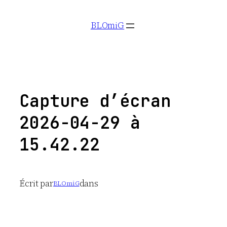
Aller
BLOmiG
au
contenu
Capture d’écran
2026-04-29 à
15.42.22
Écrit par
dans
BLOmiG