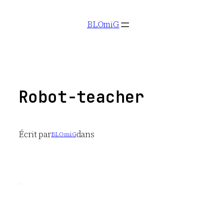
Aller
BLOmiG
au
contenu
Robot-teacher
Écrit par
dans
BLOmiG