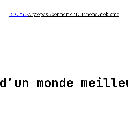
BLOmiG
A propos
Abonnement
Citations
Grokisme
d’un monde meille