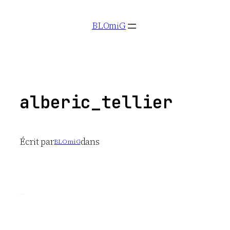
Aller
BLOmiG
au
contenu
alberic_tellier
Écrit par
dans
BLOmiG