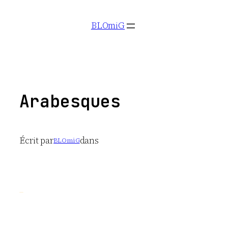
Aller
BLOmiG
au
contenu
Arabesques
Écrit par
dans
BLOmiG